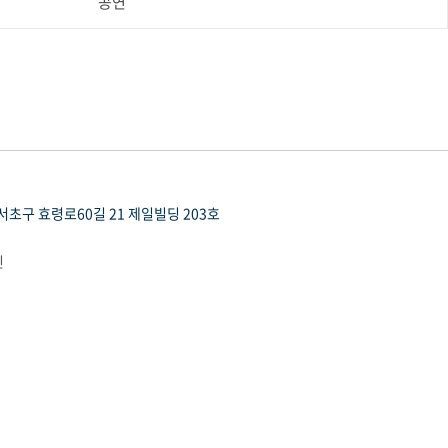
공연
초구 효령로60길 21 제일빌딩 203호
인