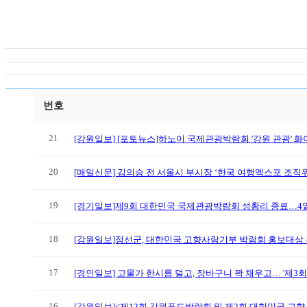
번호
21
[강원일보] [포토뉴스]하노이 국제관광박람회 '강원 관광' 
20
[매일신문] 김의승 전 서울시 부시장 ‘한국 여행엑스포 조직
19
[경기일보]제9회 대한민국 국제관광박람회 성황리 종료…4일
18
[강원일보]정선군, 대한민국 고향사랑기부 박람회 홍보대상
17
[경인일보] 고물가 한시름 덜고, 장바구니 꽉 채우고… '제3
16
[강원일보]<제12회 강원푸드박람회 및 제2회 대한민국 고향사